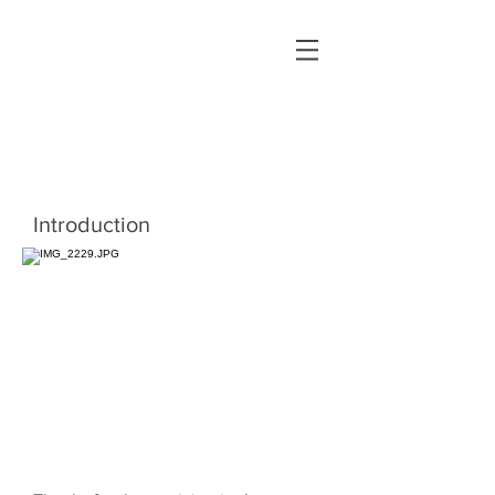
Light Finds Always Its
Way
Introduction