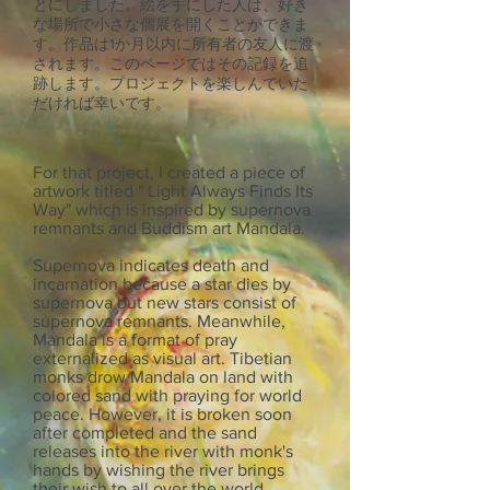
とにしました。絵を手にした人は、好き
な場所で小さな個展を開くことができま
す。作品は1か月以内に所有者の友人に渡
されます。このページではその記録を追
跡します。プロジェクトを楽しんでいた
だければ幸いです。
For that project, I created a piece of
artwork titled " Light Always Finds Its
Way" which is inspired by supernova
remnants and Buddism art Mandala.
Supernova indicates death and
incarnation because a star dies by
supernova but new stars consist of
supernova remnants. Meanwhile,
Mandala is a format of pray
externalized as visual art. Tibetian
monks drow Mandala on land with
colored sand with praying for world
peace. However, it is broken soon
after completed and the sand
releases into the river with monk's
hands by wishing the river brings
their wish to all over the world