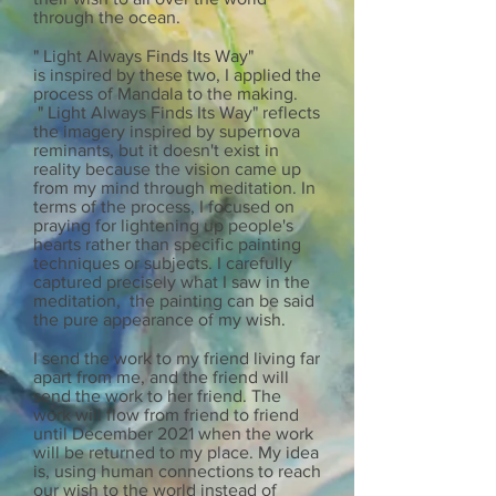
through the ocean.
" Light Always Finds Its Way"
is inspired by these two, I applied the
process of Mandala to the making.
" Light Always Finds Its Way" reflects
the imagery inspired by supernova
reminants, but it doesn't exist in
reality because the vision came up
from my mind through meditation. In
terms of the process, I focused on
praying for lightening up people's
hearts rather than specific painting
techniques or subjects. I carefully
captured precisely what I saw in the
meditation, the painting can be said
the pure appearance of my wish.
I send the work to my friend living far
apart from me, and the friend will
send the work to her friend. The
work will flow from friend to friend
until December 2021 when the work
will be returned to my place. My idea
is, using human connections to reach
our wish to the world instead of