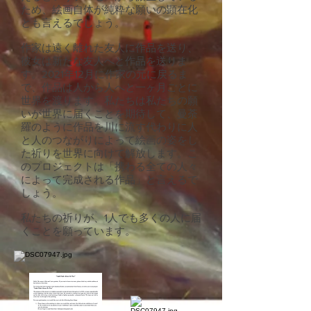
ため、絵画自体が純粋な願いの顕在化
とも言えるでしょう。
作家は遠く離れた友人に作品を送り、
彼女は新たな友人へと作品を送りま
す。2021年12月に作家の元に戻るま
で、作品は人から人へと一ヶ月ごとに
世界を渡ります。私たちは私たちの願
いが世界に届くことを期待して、曼荼
羅のように作品を川に流す代わりに人
と人のつながりによって絵画の姿をし
た祈りを世界に向けて解放します。こ
のプロジェクトは「携わる全ての人々
によって完成される作品」と言えるで
しょう。
私たちの祈りが、1人でも多くの人に届
くことを願っています。