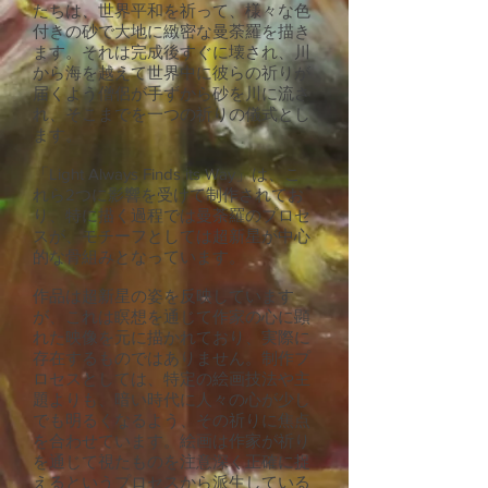
たちは、世界平和を祈って、様々な色
付きの砂で大地に緻密な曼荼羅を描き
ます。それは完成後すぐに壊され、川
から海を越えて世界中に彼らの祈りが
届くよう僧侶が手ずから砂を川に流さ
れ、そこまでを一つの祈りの儀式とし
ます。
「Light Always Finds its Way」は、こ
れら2つに影響を受けて制作されてお
り、特に描く過程では曼荼羅のプロセ
スが、モチーフとしては超新星が中心
的な骨組みとなっています。
作品は超新星の姿を反映しています
が、これは瞑想を通じて作家の心に顕
れた映像を元に描かれており、実際に
存在するものではありません。制作プ
ロセスとしては、特定の絵画技法や主
題よりも、暗い時代に人々の心が少し
でも明るくなるよう、その祈りに焦点
を合わせています。絵画は作家が祈り
を通じて視たものを注意深く正確に捉
えるというプロセスから派生している