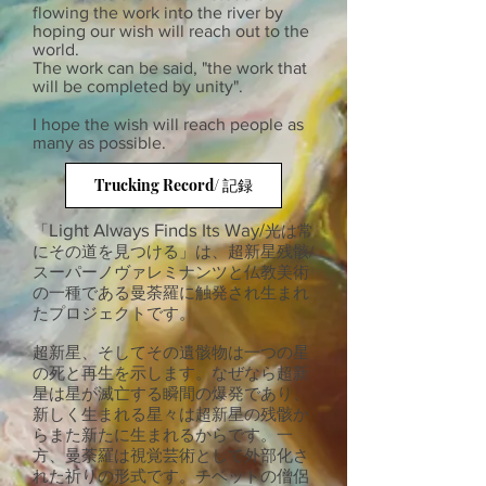
flowing the work into the river by
hoping our wish will reach out to the
world.
The work can be said, "the work that
will be completed by unity".
I hope the wish will reach people as
many as possible.
Trucking Record/ 記録
Light Always Finds Its Way/
「
光は常
にその道を見つける」は、超新星残骸/
スーパーノヴァレミナンツと仏教美術
の一種である曼荼羅に触発され生まれ
たプロジェクトです。
超新星、そしてその遺骸物は一つの星
の死と再生を示します。なぜなら超新
星は星が滅亡する瞬間の爆発であり、
新しく生まれる星々は超新星の残骸か
らまた新たに生まれるからです。一
方、曼荼羅は視覚芸術として外部化さ
れた祈りの形式です。チベットの僧侶