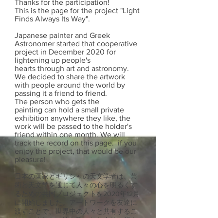
Thanks for the participation!
This is the page for the project "Light
Finds Always Its Way".
Japanese painter and Greek
Astronomer started that cooperative
project in December 2020 for
lightening up people's
hearts through art and astronomy.
We decided to share the artwork
with people around the world by
passing it a friend to friend.
The person who gets the
painting can hold a small private
exhibition anywhere they like, the
work will be passed to the holder's
friend within one month. We will
track the record on this page. ​ if you
enjoy the project, that would be our
pleasure!
日本の画家とギリシャの天文学者は、芸
術と天文学を通じて人々の心を明るくす
るための共同プロジェクトを2020年12月
に開始しました。アートワークを友達に
渡すことで、世界中の人々と共有するこ